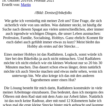
18. Oktober 2019
18. Februar 2021
Erstellt von:
Martin
//Bild: Denise@bikefolks
Wie gehe ich vernünftig mit meiner Zeit um? Eine Frage, die sich
sicherlich viele von uns stellen. Was dahinter steckt, ist häufig die
Suche nach diesem Spagat aus vielen unterschiedlichen, aber immer
auch irgendwie wichtigen Dingen, die unser Leben ausmachen:
Profession, Familie, Socialising, Hobbys. Ganz ehrlich: Kommt für
euch dabei auch gefühlt immer etwas zu kurz? Meist bleibt das
Hobby als erstes auf der Strecke…
Eines meiner Hobbys ist das Radfahren. Logisch, sonst würde ich
hier bei den Bikefolks ja auch nicht mitmachen. Und Radfahren
möchte ich nicht einfach wie ein kleines Workout nur so 20 bis 30
Minuten machen. Das dauert schon etwas länger, denn natürlich
möchte ich auch Strecke machen und etwas mehr sehen, wenn ich
unterwegs bin. Wie also kriege ich das mit den anderen
Tagesthemen unter einen Hut?
Die Lösung besteht für mich darin, Radfahren konstruktiv in viele
meiner Arbeitstage einzubauen. Das bedeutet, dass ich morgens des
Öfteren mit dem Rad statt mit dem Auto zur Arbeit fahre. Natürlich
ist das noch keine Radtour, aber mit rund 12 Kilometern habe ich
schon mal die erste kleine Strecke hinter mich gebracht und komme