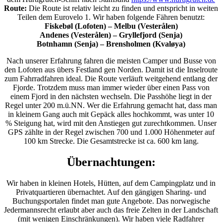
Route:
Die Route ist relativ leicht zu finden und entspricht in weiten
Teilen dem Eurovelo 1. Wir haben folgende Fähren benutzt:
Fiskebøl (Lofoten) – Melbu (Vesterålen)
Andenes (Vesterålen) – Gryllefjord (Senja)
Botnhamn (Senja) – Brensholmen (Kvaløya)
Nach unserer Erfahrung fahren die meisten Camper und Busse von
den Lofoten aus übers Festland gen Norden. Damit ist die Inselroute
zum Fahrradfahren ideal. Die Route verläuft weitgehend entlang der
Fjorde. Trotzdem muss man immer wieder über einen Pass von
einem Fjord in den nächsten wechseln. Die Passhöhe liegt in der
Regel unter 200 m.ü.NN. Wer die Erfahrung gemacht hat, dass man
in kleinem Gang auch mit Gepäck alles hochkommt, was unter 10
% Steigung hat, wird mit den Anstiegen gut zurechtkommen. Unser
GPS zählte in der Regel zwischen 700 und 1.000 Höhenmeter auf
100 km Strecke. Die Gesamtstrecke ist ca. 600 km lang.
Übernachtungen:
Wir haben in kleinen Hotels, Hütten, auf dem Campingplatz und in
Privatquartieren übernachtet. Auf den gängigen Sharing- und
Buchungsportalen findet man gute Angebote. Das norwegische
Jedermannsrecht erlaubt aber auch das freie Zelten in der Landschaft
(mit wenigen Einschränkungen). Wir haben viele Radfahrer