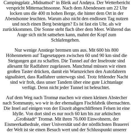
Campingplatz „Midnattsol“ in Bleik auf Andøya. Der Wetterbericht
verspricht Mitternachtssonne. Nach dem Abendessen um 22 Uhr
locken uns die 400 m hohen Berge, die hinter dem Ort in der
Abendsonne leuchten. Warum also nicht den endlosen Tag nutzen
und noch einen Berg besteigen? Es ist fast ein Uhr, als wir
zurückkommen. Die Sonne steht flach über dem Meer. Während das
Auge sich nicht sattsehen kann, mahnt der Kopf zum
Schlafengehen.
Nur wenige Anstiege bremsen uns aus. Mit 600 bis 800
Höhenmetern auf Tagesetappen zwischen 60 und 90 km sind die
Steigungen gut zu schaffen. Die Tunnel auf der Inselroute sind
allesamt für Radfahrer zugelassen. Manchmal müssen wir einen
großen Taster drücken, damit ein Warnzeichen den Autofahrern
signalisiert, dass Radfahrer unterwegs sind. Trotz fehlender Nacht
sind wir froh, dass unser Tandem über eine gute Lichtanlage
verfügt. Denn nicht jeder Tunnel ist beleuchtet.
Auf dem Weg nach Tromsø machen wir einen kleinen Abstecher
nach Sommarøy, wo wir in der ehemaligen Fischfabrik übernachten.
Die Insel auf einigen von der Eiszeit abgeschliffenen Felsen ist eine
Idylle. Von dort sind es nur noch 60 km bis zur arktischen
„Großstadt“ Tromsø. Mit ihren 76.000 Einwohnern, der
Eismeerkathedrale, einer Universität und der nördlichsten Brauerei
der Welt ist sie einen Besuch wert und der Schlusspunkt unserer