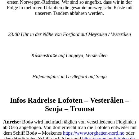
ersten Norwegen-Radreise. Wir sind so angefixt, dass wir in der
Folge in mehreren Urlauben die gesamte norwegische Küste mit
unserem Tandem abfahren werden.
23:00 Uhr in der Nähe von Forfjord auf Møysalen / Vesterålen
Küstenstraße auf Langøya, Versterålen
Hafeneinfahrt in Gryllefjord auf Senja
Infos Radreise Lofoten – Vesterålen –
Senja – Tromsø
Anreise:
Bodø wird mehrfach täglich von verschiedenen Fluglinien
ab Oslo angeflogen. Von dort erreicht man die Lofoten entweder mit
dem Schiff Bodø – Moskenes
https://www.torghatten-nord.no
oder
dem Hurtigruten-Schiff nach Stamsund
https://www.hurtigruten.de