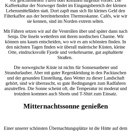
vor geschlossenen Türen oder kommen nirgends vorbei. Die
Kaffeekultur der Norweger findet im Eingangsbereich der kleinen
Lebensmittelläden statt. Dort zapft man sich für kleines Geld den
Filterkaffee aus der bereitstehenden Thermoskanne. Cafés, wie wir
sie kennen, sind im Norden extrem selten.
Mit Fähren setzen wir auf die Vesterålen über und später dann nach
Senja. Die Inseln wetteifern mit ihrem nordischen Charme. Wir
können uns kaum entscheiden, wo wir es am schönsten finden. In
den nächsten Tagen finden wir überall malerische Küsten, kleine
Orte, eindrucksvolle Fjorde und verkehrsarme, gut asphaltierte
Straßen.
Die norwegische Küste ist nichts für Sonnenanbeter und
Strandurlauber. Aber mit guter Regenkleidung in den Packtaschen
und der gesunden Einstellung, dass Wetter zu dieser Landschaft
gehört, sind wir überrascht, so gute Bedingungen zum Radfahren
anzutreffen. Die Sonne scheint oft, die Temperatur ist moderat und
trotzdem kommen auch Shorts und T-Shirt zum Einsatz.
Mitternachtssonne genießen
Einer unserer schönsten Übernachtungsplätze ist die Hütte auf dem