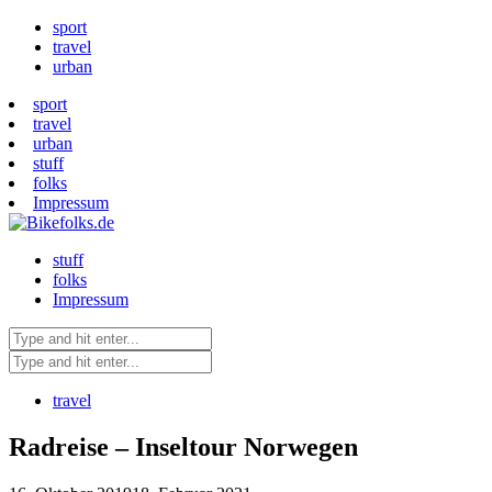
sport
travel
urban
sport
travel
urban
stuff
folks
Impressum
stuff
folks
Impressum
travel
Radreise – Inseltour Norwegen