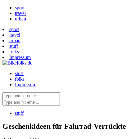
sport
travel
urban
sport
travel
urban
stuff
folks
Impressum
stuff
folks
Impressum
stuff
Geschenkideen für Fahrrad-Verrückte