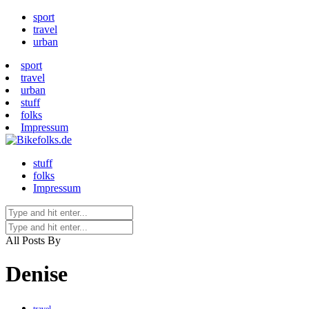
sport
travel
urban
sport
travel
urban
stuff
folks
Impressum
stuff
folks
Impressum
All Posts By
Denise
travel