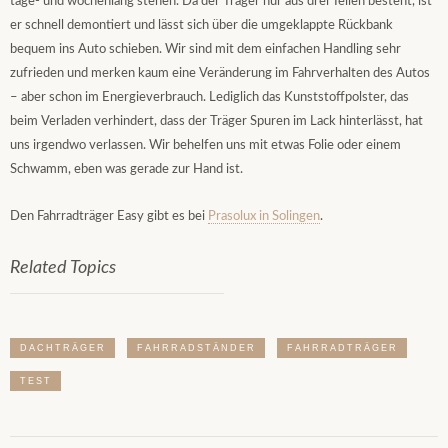
tage- und wochenlang stehen. Da der Träger nur aus drei Teilen besteht, ist
er schnell demontiert und lässt sich über die umgeklappte Rückbank
bequem ins Auto schieben. Wir sind mit dem einfachen Handling sehr
zufrieden und merken kaum eine Veränderung im Fahrverhalten des Autos
– aber schon im Energieverbrauch. Lediglich das Kunststoffpolster, das
beim Verladen verhindert, dass der Träger Spuren im Lack hinterlässt, hat
uns irgendwo verlassen. Wir behelfen uns mit etwas Folie oder einem
Schwamm, eben was gerade zur Hand ist.
Den Fahrradträger Easy gibt es bei
Prasolux in Solingen
.
Related Topics
DACHTRÄGER
FAHRRADSTÄNDER
FAHRRADTRÄGER
TEST