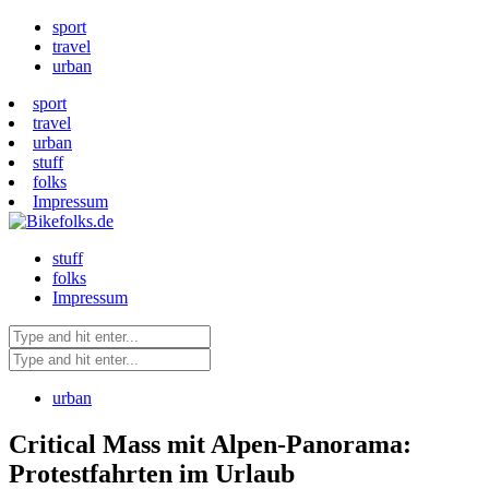
sport
travel
urban
sport
travel
urban
stuff
folks
Impressum
stuff
folks
Impressum
urban
Critical Mass mit Alpen-Panorama:
Protestfahrten im Urlaub