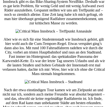
Innsbruck gibt es das Bike-Sharing-System NextBike. Deshalb war
es gar kein Problem, für wenig Geld und mit wenig Aufwand zwei
Räder auszuleihen. Gespannt stellten wir uns am Treffpunkt auf –
noch so ziemlich alleine. Eine Zeit lang habe ich mich gefragt, ob
man hier überhaupt genügend Radfahrer zusammenbekommt, um
zur kritischen Masse zu werden.
Aber wie es sich für eine Studentenstadt wie Innsbruck gehört, gilt
hier wohl auch die Cum-Tempore-Regel. Etwas verspätet ging’s
dann also los. Mit rund 100 Fahrradfahrern radelten wir durch die
City, vorbei am tristen Hauptbahnhof und raus an den Stadtrand.
Fast immer im Hintergrund: das spektakuläre Panorama der
Karwendel-Kette. Es war der letzte Tag unseres Urlaubs und als wir
die lauten Straßen und hohen Gebäude der Innenstadt erst mal
verlassen hatten, dachte ich mir: Wow, hier wär ich ohne die Critical
Mass niemals hingekommen.
Nach der etwa einstündigen Tour kamen wir am Zielpunkt an und
nicht nur ich, sondern auch meine Freundin war absolut begeistert –
und das, obwohl sie keine regelmäßige Radfahrerin ist. Ich finde,
auf dem Rad kann man unbekannte Städte am besten erkunden.