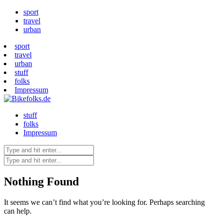
sport
travel
urban
sport
travel
urban
stuff
folks
Impressum
stuff
folks
Impressum
Nothing Found
It seems we can’t find what you’re looking for. Perhaps searching
can help.