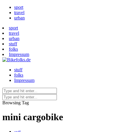
sport
travel
urban
sport
travel
urban
stuff
folks
Impressum
stuff
folks
Impressum
Browsing Tag
mini cargobike
stuff