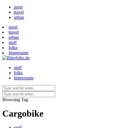
sport
travel
urban
sport
travel
urban
stuff
folks
Impressum
stuff
folks
Impressum
Browsing Tag
Cargobike
stuff