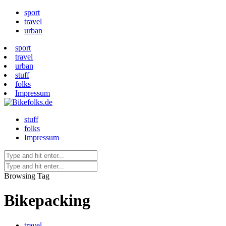
sport
travel
urban
sport
travel
urban
stuff
folks
Impressum
stuff
folks
Impressum
Browsing Tag
Bikepacking
travel