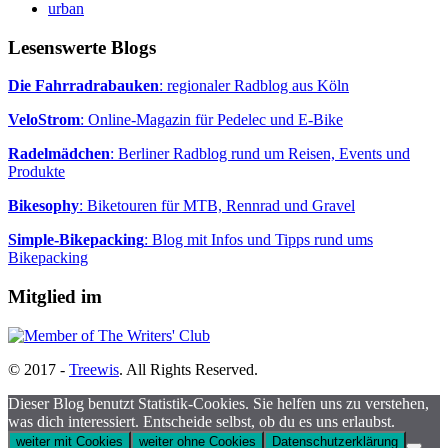
urban
Lesenswerte Blogs
Die Fahrradrabauken
: regionaler Radblog aus Köln
VeloStrom
: Online-Magazin für Pedelec und E-Bike
Radelmädchen
: Berliner Radblog rund um Reisen, Events und
Produkte
Bikesophy
: Biketouren für MTB, Rennrad und Gravel
Simple-Bikepacking
: Blog mit Infos und Tipps rund ums
Bikepacking
Mitglied im
© 2017 -
Treewis
. All Rights Reserved.
Dieser Blog benutzt Statistik-Cookies. Sie helfen uns zu verstehen,
was dich interessiert. Entscheide selbst, ob du es uns erlaubst.
weiter mit Cookies
weiter ohne Cookies
Datenschutzerklärung