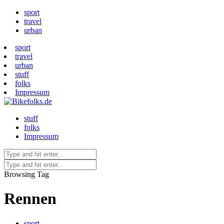
sport
travel
urban
sport
travel
urban
stuff
folks
Impressum
stuff
folks
Impressum
Browsing Tag
Rennen
sport